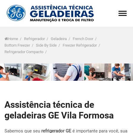
Home
/
Refrigerador
/
Geladeira
/
French Door
/
Bottom Freezer
/
Side By Side
/
Freezer Refrigerador
/
Refrigerador Compacto
/
Assistência técnica de
geladeiras GE Vila Formosa
Sabemos que seu
refrigerador GE
é importante para você, sua