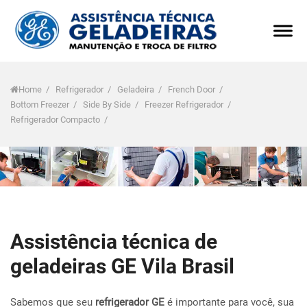
Home
/
Refrigerador
/
Geladeira
/
French Door
/
Bottom Freezer
/
Side By Side
/
Freezer Refrigerador
/
Refrigerador Compacto
/
Assistência técnica de
geladeiras GE Vila Brasil
Sabemos que seu
refrigerador GE
é importante para você, sua