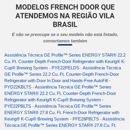
MODELOS FRENCH DOOR QUE
ATENDEMOS NA REGIÃO VILA
BRASIL
E não se preocupe se o seu modelo não está listado,
consertamos também
Assistência Técnica GE Profile™ Series ENERGY STAR® 22.2
Cu. Ft. Counter-Depth French-Door Refrigerator with Keurig® K-
Cup® Brewing System - PYE22PELDS
-
Assistência Técnica
GE Profile™ Series 22.2 Cu. Ft. Counter-Depth French-Door
Refrigerator with Door In Door and Hands-Free AutoFill -
PYD22KBLTS
-
Assistência Técnica GE Profile™ Series
ENERGY STAR® 22.2 Cu. Ft. Counter-Depth French-Door
Refrigerator with Keurig® K-Cup® Brewing System -
PYE22PBLTS
-
Assistência Técnica GE Profile™ Series
ENERGY STAR® 27.8 Cu. Ft. French-Door Refrigerator with
Keurig® K-Cup® Brewing System - PFE28PBLTS
-
Assistência
Técnica GE Profile™ Series ENERGY STAR® 27.8 Cu. Ft.