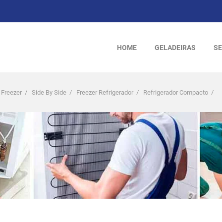
HOME
GELADEIRAS
SE
 Freezer
/
Side By Side
/
Freezer Refrigerador
/
Refrigerador Compacto
/