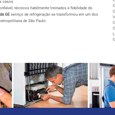
s casos.
G
fiável, técnicos habilmente treinados e fidelidade do
G
ada GE
serviço de refrigeração se transformou em um dos
V
metropolitana de São Paulo.
G
G
L
G