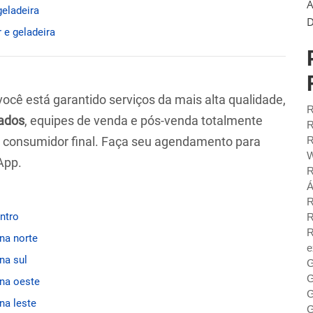
A
geladeira
D
 e geladeira
 você está garantido serviços da mais alta qualidade,
R
ados
, equipes de venda e pós-venda totalmente
R
ao consumidor final. Faça seu agendamento para
R
W
App.
R
Á
R
entro
R
R
ona norte
e
na sul
G
G
ona oeste
G
na leste
G