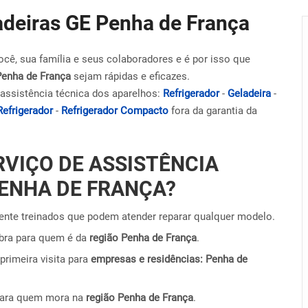
ladeiras GE Penha de França
ocê, sua família e seus colaboradores e é por isso que
Penha de França
sejam rápidas e eficazes.
assistência técnica dos aparelhos:
Refrigerador
-
Geladeira
-
Refrigerador
-
Refrigerador Compacto
fora da garantia da
RVIÇO DE ASSISTÊNCIA
PENHA DE FRANÇA?
nte treinados que podem atender reparar qualquer modelo.
obra para quem é da
região Penha de França
.
primeira visita para
empresas e residências: Penha de
para quem mora na
região Penha de França
.