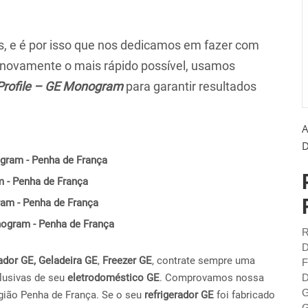
 e é por isso que nos dedicamos em fazer com
r novamente o mais rápido possível, usamos
Profile – GE Monogram
para garantir resultados
A
D
gram - Penha de França
m - Penha de França
ram - Penha de França
onogram - Penha de França
R
D
ador GE,
Geladeira GE
,
Freezer GE
, contrate sempre uma
F
lusivas de seu
eletrodoméstico GE
. Comprovamos nossa
D
G
gião Penha de França. Se o seu
refrigerador GE
foi fabricado
G