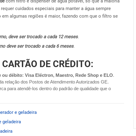
ide
com filtro e dispenser de água potável, só que a maioria
requer cuidados especiais para manter a água sempre
o em algumas regiões é maior, fazendo com que o filtro se
terno, deve ser trocado a cada 12 meses
.
terno deve ser trocado a cada 6 meses
.
 CARTÃO DE CRÉDITO:
e ou débito: Visa Eléctron, Maestro, Rede Shop e ELO
.
da relação dos Postos de Atendimento Autorizados GE.
ca para atendê-los dentro do padrão de qualidade que o
erador e geladeira
 geladeira
adeira