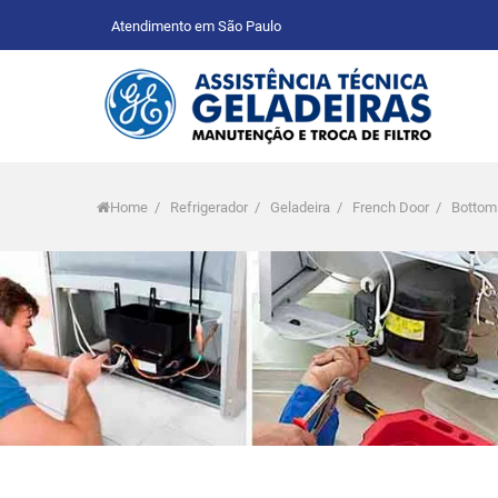
Atendimento em São Paulo
Home
/
Refrigerador
/
Geladeira
/
French Door
/
Bottom