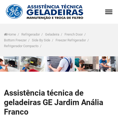
Home
/
Refrigerador
/
Geladeira
/
French Door
/
Bottom Freezer
/
Side By Side
/
Freezer Refrigerador
/
Refrigerador Compacto
/
Assistência técnica de
geladeiras GE Jardim Anália
Franco