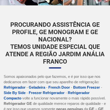
PROCURANDO ASSISTÊNCIA GE
PROFILE, GE MONOGRAM E GE
NACIONAL?
TEMOS UNIDADE ESPECIAL QUE
ATENDE A REGIÃO JARDIM ANÁLIA
FRANCO
Somos apaixonados pelo que fazemos, e é por isso que nos
dedicamos em fazer com que seu aparelho de refrigeração:
Refrigerador
-
Geladeira
-
French Door
-
Bottom Freezer
-
Side By Side
-
Freezer Refrigerador
-
Refrigerador
Compacto
volte a funcionar novamente o mais rápido possível.
Refrigerador GE
de qualidade merece reparos de qualidade - e
é por isso que usamos somente
peças genuínas
da
GE
–
GE