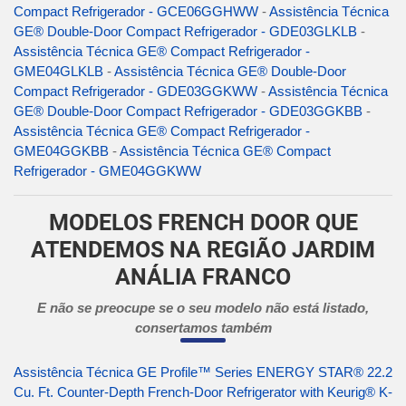
Compact Refrigerador - GCE06GGHWW
-
Assistência Técnica
GE® Double-Door Compact Refrigerador - GDE03GLKLB
-
Assistência Técnica GE® Compact Refrigerador -
GME04GLKLB
-
Assistência Técnica GE® Double-Door
Compact Refrigerador - GDE03GGKWW
-
Assistência Técnica
GE® Double-Door Compact Refrigerador - GDE03GGKBB
-
Assistência Técnica GE® Compact Refrigerador -
GME04GGKBB
-
Assistência Técnica GE® Compact
Refrigerador - GME04GGKWW
MODELOS FRENCH DOOR QUE
ATENDEMOS NA REGIÃO JARDIM
ANÁLIA FRANCO
E não se preocupe se o seu modelo não está listado,
consertamos também
Assistência Técnica GE Profile™ Series ENERGY STAR® 22.2
Cu. Ft. Counter-Depth French-Door Refrigerator with Keurig® K-