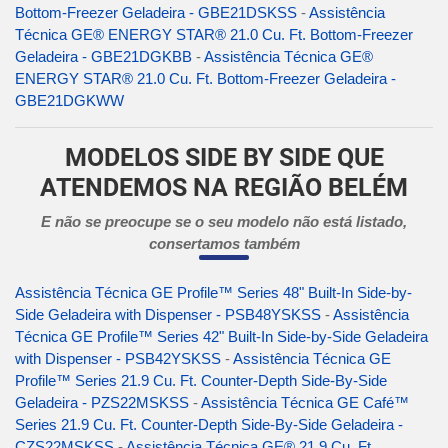
Bottom-Freezer Geladeira - GBE21DSKSS
-
Assistência
Técnica GE® ENERGY STAR® 21.0 Cu. Ft. Bottom-Freezer
Geladeira - GBE21DGKBB
-
Assistência Técnica GE®
ENERGY STAR® 21.0 Cu. Ft. Bottom-Freezer Geladeira -
GBE21DGKWW
MODELOS SIDE BY SIDE QUE
ATENDEMOS NA REGIÃO BELÉM
E não se preocupe se o seu modelo não está listado,
consertamos também
Assistência Técnica GE Profile™ Series 48" Built-In Side-by-
Side Geladeira with Dispenser - PSB48YSKSS
-
Assistência
Técnica GE Profile™ Series 42" Built-In Side-by-Side Geladeira
with Dispenser - PSB42YSKSS
-
Assistência Técnica GE
Profile™ Series 21.9 Cu. Ft. Counter-Depth Side-By-Side
Geladeira - PZS22MSKSS
-
Assistência Técnica GE Café™
Series 21.9 Cu. Ft. Counter-Depth Side-By-Side Geladeira -
CZS22MSKSS
-
Assistência Técnica GE® 21.9 Cu. Ft.