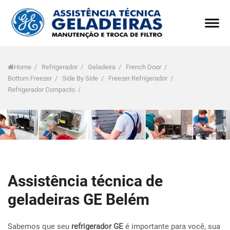
Home
/
Refrigerador
/
Geladeira
/
French Door
/
Bottom Freezer
/
Side By Side
/
Freezer Refrigerador
/
Refrigerador Compacto
/
Assistência técnica de
geladeiras GE Belém
Sabemos que seu
refrigerador GE
é importante para você, sua