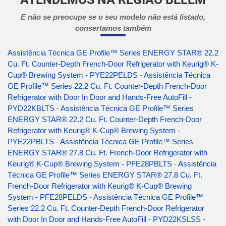
E não se preocupe se o seu modelo não está listado,
consertamos também
Assistência Técnica GE Profile™ Series ENERGY STAR® 22.2
Cu. Ft. Counter-Depth French-Door Refrigerator with Keurig® K-
Cup® Brewing System - PYE22PELDS
-
Assistência Técnica
GE Profile™ Series 22.2 Cu. Ft. Counter-Depth French-Door
Refrigerator with Door In Door and Hands-Free AutoFill -
PYD22KBLTS
-
Assistência Técnica GE Profile™ Series
ENERGY STAR® 22.2 Cu. Ft. Counter-Depth French-Door
Refrigerator with Keurig® K-Cup® Brewing System -
PYE22PBLTS
-
Assistência Técnica GE Profile™ Series
ENERGY STAR® 27.8 Cu. Ft. French-Door Refrigerator with
Keurig® K-Cup® Brewing System - PFE28PBLTS
-
Assistência
Técnica GE Profile™ Series ENERGY STAR® 27.8 Cu. Ft.
French-Door Refrigerator with Keurig® K-Cup® Brewing
System - PFE28PELDS
-
Assistência Técnica GE Profile™
Series 22.2 Cu. Ft. Counter-Depth French-Door Refrigerator
with Door In Door and Hands-Free AutoFill - PYD22KSLSS
-