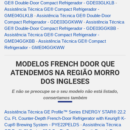
GE® Double-Door Compact Refrigerador - GDE03GLKLB
-
Assistência Técnica GE® Compact Refrigerador -
GME04GLKLB
-
Assistência Técnica GE® Double-Door
Compact Refrigerador - GDE03GGKWW
-
Assistência Técnica
GE® Double-Door Compact Refrigerador - GDE03GGKBB
-
Assistência Técnica GE® Compact Refrigerador -
GME04GGKBB
-
Assistência Técnica GE® Compact
Refrigerador - GME04GGKWW
MODELOS FRENCH DOOR QUE
ATENDEMOS NA REGIÃO MORRO
DOS INGLESES
E não se preocupe se o seu modelo não está listado,
consertamos também
Assistência Técnica GE Profile™ Series ENERGY STAR® 22.2
Cu. Ft. Counter-Depth French-Door Refrigerator with Keurig® K-
Cup® Brewing System - PYE22PELDS
-
Assistência Técnica