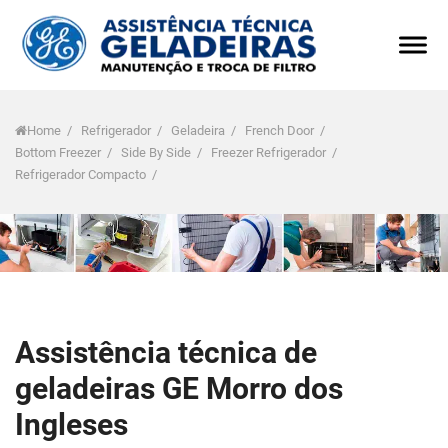
Home
/
Refrigerador
/
Geladeira
/
French Door
/
Bottom Freezer
/
Side By Side
/
Freezer Refrigerador
/
Refrigerador Compacto
/
Assistência técnica de
geladeiras GE Morro dos
Ingleses