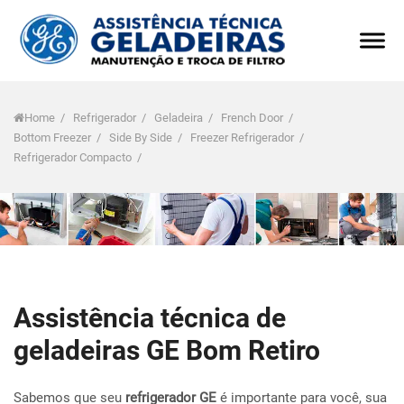
Home
/
Refrigerador
/
Geladeira
/
French Door
/
Bottom Freezer
/
Side By Side
/
Freezer Refrigerador
/
Refrigerador Compacto
/
Assistência técnica de
geladeiras GE Bom Retiro
Sabemos que seu
refrigerador GE
é importante para você, sua